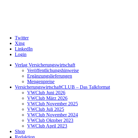
Twitter
Xing
LinkedIn
Login
Verlag Versicherungswirtschaft
Veröffentlichungshinweise
Ergänzungslieferungen
Mengenpreise
VersicherungswirtschaftCLUB – Das Talkformat
VWClub Juni 2026
VWClub März 2026
VWClub November 2025
VWClub Juli 2025
VWClub November 2024
VWClub Oktober 2023
VWClub April 2023
Shop
Redaktion