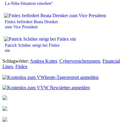
La-Niña-Situation rutschen“
Finlex befördert Beata Drenker
zum Vice President
Patrick Schüler steigt bei Finlex
ein
Schlagwörter:
Andrea Kotter
,
Cyberversicherungen
,
Financial
Lines
,
Finlex