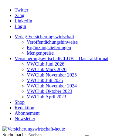
Twitter
Xing
LinkedIn
Login
Verlag Versicherungswirtschaft
Veröffentlichungshinweise
Ergänzungslieferungen
Mengenpreise
VersicherungswirtschaftCLUB – Das Talkformat
VWClub Juni 2026
VWClub März 2026
VWClub November 2025
VWClub Juli 2025
VWClub November 2024
VWClub Oktober 2023
VWClub April 2023
Shop
Redaktion
Abonnement
Newsletter
Suche nach: