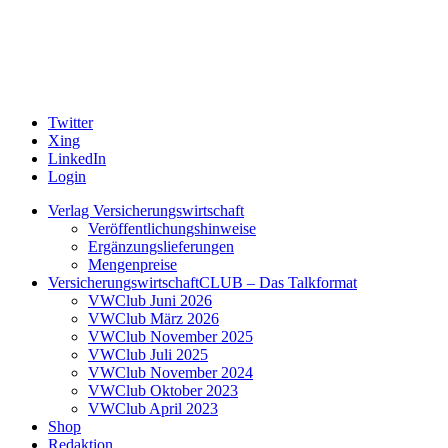
Twitter
Xing
LinkedIn
Login
Verlag Versicherungswirtschaft
Veröffentlichungshinweise
Ergänzungslieferungen
Mengenpreise
VersicherungswirtschaftCLUB – Das Talkformat
VWClub Juni 2026
VWClub März 2026
VWClub November 2025
VWClub Juli 2025
VWClub November 2024
VWClub Oktober 2023
VWClub April 2023
Shop
Redaktion