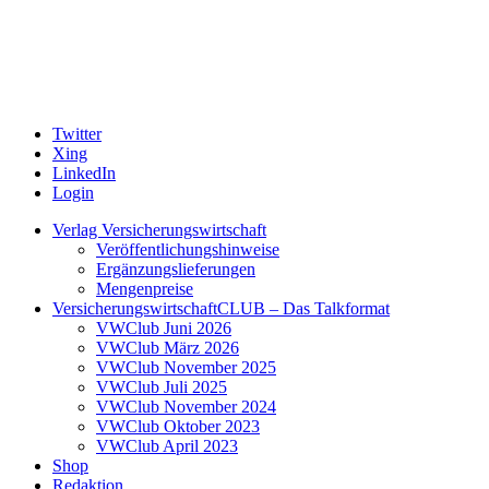
Twitter
Xing
LinkedIn
Login
Verlag Versicherungswirtschaft
Veröffentlichungshinweise
Ergänzungslieferungen
Mengenpreise
VersicherungswirtschaftCLUB – Das Talkformat
VWClub Juni 2026
VWClub März 2026
VWClub November 2025
VWClub Juli 2025
VWClub November 2024
VWClub Oktober 2023
VWClub April 2023
Shop
Redaktion