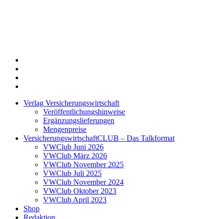
Twitter
Xing
LinkedIn
Login
Verlag Versicherungswirtschaft
Veröffentlichungshinweise
Ergänzungslieferungen
Mengenpreise
VersicherungswirtschaftCLUB – Das Talkformat
VWClub Juni 2026
VWClub März 2026
VWClub November 2025
VWClub Juli 2025
VWClub November 2024
VWClub Oktober 2023
VWClub April 2023
Shop
Redaktion