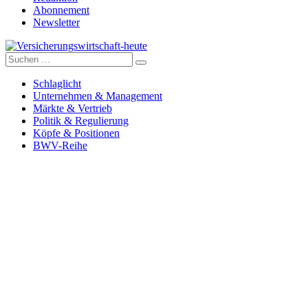
Abonnement
Newsletter
Suche
Versicherungswirtschaft-heute
nach:
Schlaglicht
Unternehmen & Management
Märkte & Vertrieb
Politik & Regulierung
Köpfe & Positionen
BWV-Reihe