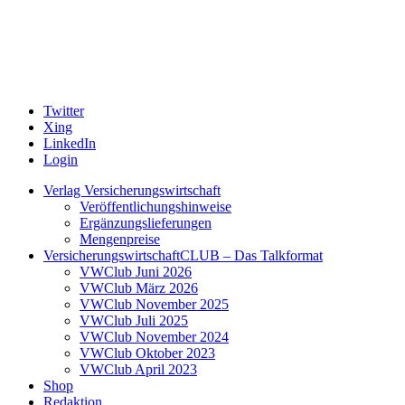
Twitter
Xing
LinkedIn
Login
Verlag Versicherungswirtschaft
Veröffentlichungshinweise
Ergänzungslieferungen
Mengenpreise
VersicherungswirtschaftCLUB – Das Talkformat
VWClub Juni 2026
VWClub März 2026
VWClub November 2025
VWClub Juli 2025
VWClub November 2024
VWClub Oktober 2023
VWClub April 2023
Shop
Redaktion