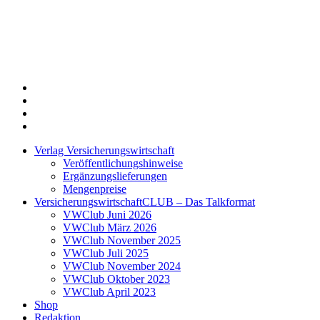
Twitter
Xing
LinkedIn
Login
Verlag Versicherungswirtschaft
Veröffentlichungshinweise
Ergänzungslieferungen
Mengenpreise
VersicherungswirtschaftCLUB – Das Talkformat
VWClub Juni 2026
VWClub März 2026
VWClub November 2025
VWClub Juli 2025
VWClub November 2024
VWClub Oktober 2023
VWClub April 2023
Shop
Redaktion