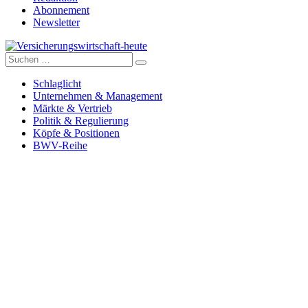
Abonnement
Newsletter
Suche
Versicherungswirtschaft-heute
nach:
Schlaglicht
Unternehmen & Management
Märkte & Vertrieb
Politik & Regulierung
Köpfe & Positionen
BWV-Reihe