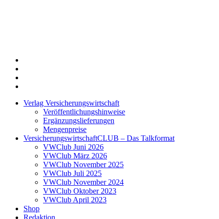
Twitter
Xing
LinkedIn
Login
Verlag Versicherungswirtschaft
Veröffentlichungshinweise
Ergänzungslieferungen
Mengenpreise
VersicherungswirtschaftCLUB – Das Talkformat
VWClub Juni 2026
VWClub März 2026
VWClub November 2025
VWClub Juli 2025
VWClub November 2024
VWClub Oktober 2023
VWClub April 2023
Shop
Redaktion