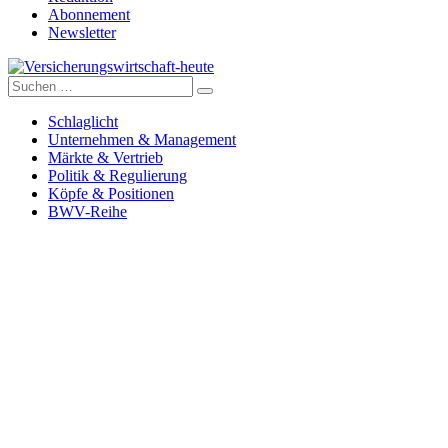
Abonnement
Newsletter
Suche
Versicherungswirtschaft-heute
nach:
Schlaglicht
Unternehmen & Management
Märkte & Vertrieb
Politik & Regulierung
Köpfe & Positionen
BWV-Reihe