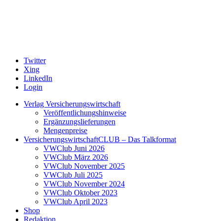
Twitter
Xing
LinkedIn
Login
Verlag Versicherungswirtschaft
Veröffentlichungshinweise
Ergänzungslieferungen
Mengenpreise
VersicherungswirtschaftCLUB – Das Talkformat
VWClub Juni 2026
VWClub März 2026
VWClub November 2025
VWClub Juli 2025
VWClub November 2024
VWClub Oktober 2023
VWClub April 2023
Shop
Redaktion