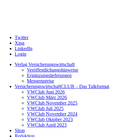
Twitter
Xing
LinkedIn
Login
Verlag Versicherungswirtschaft
Veröffentlichungshinweise
Ergänzungslieferungen
Mengenpreise
VersicherungswirtschaftCLUB – Das Talkformat
VWClub Juni 2026
VWClub März 2026
VWClub November 2025
VWClub Juli 2025
VWClub November 2024
VWClub Oktober 2023
VWClub April 2023
Shop
Redaktion