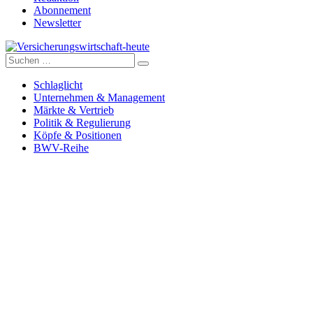
Abonnement
Newsletter
Suche
Versicherungswirtschaft-heute
nach:
Schlaglicht
Unternehmen & Management
Märkte & Vertrieb
Politik & Regulierung
Köpfe & Positionen
BWV-Reihe