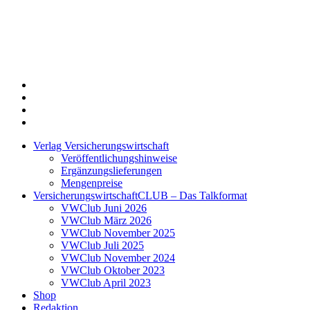
Twitter
Xing
LinkedIn
Login
Verlag Versicherungswirtschaft
Veröffentlichungshinweise
Ergänzungslieferungen
Mengenpreise
VersicherungswirtschaftCLUB – Das Talkformat
VWClub Juni 2026
VWClub März 2026
VWClub November 2025
VWClub Juli 2025
VWClub November 2024
VWClub Oktober 2023
VWClub April 2023
Shop
Redaktion