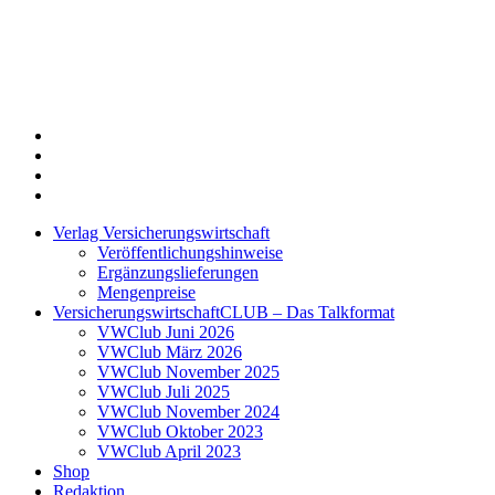
Twitter
Xing
LinkedIn
Login
Verlag Versicherungswirtschaft
Veröffentlichungshinweise
Ergänzungslieferungen
Mengenpreise
VersicherungswirtschaftCLUB – Das Talkformat
VWClub Juni 2026
VWClub März 2026
VWClub November 2025
VWClub Juli 2025
VWClub November 2024
VWClub Oktober 2023
VWClub April 2023
Shop
Redaktion