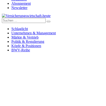
Abonnement
Newsletter
Suche
Versicherungswirtschaft-heute
nach:
Schlaglicht
Unternehmen & Management
Märkte & Vertrieb
Politik & Regulierung
Köpfe & Positionen
BWV-Reihe