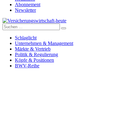
Abonnement
Newsletter
Suche
Versicherungswirtschaft-heute
nach:
Schlaglicht
Unternehmen & Management
Märkte & Vertrieb
Politik & Regulierung
Köpfe & Positionen
BWV-Reihe