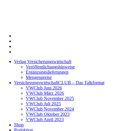
Twitter
Xing
LinkedIn
Login
Verlag Versicherungswirtschaft
Veröffentlichungshinweise
Ergänzungslieferungen
Mengenpreise
VersicherungswirtschaftCLUB – Das Talkformat
VWClub Juni 2026
VWClub März 2026
VWClub November 2025
VWClub Juli 2025
VWClub November 2024
VWClub Oktober 2023
VWClub April 2023
Shop
Redaktion