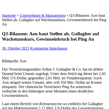
Startseite
»
Unternehmen & Management
»
Q3-Bilanzen: Aon baut
Stellen ab, Gallagher auf Wachstumskurs, Gewinneinbruch bei Ping
An
Q3-Bilanzen: Aon baut Stellen ab, Gallagher auf
Wachstumskurs, Gewinneinbruch bei Ping An
30. Oktober 2023
Kommentar hinterlassen
Bildquelle: Aon
Der Versicherungsmakler Arthur J. Gallagher & Co. hat im dritten
Quartal beim Umsatz zugelegt. Unter dem Strich lag dieser bei 2,45
Mrd. US-Dollar, gegenüber 2,01 Mrd. im Vorjahresquartal. Auch
Aon steigert seinen Umsatz, aber will 350 Mio. Dollar an Kosten
einsparen. Der chinesische Versicherer Ping An seinerseits
verbuchte in den bisherigen neun Monaten einen deutlichen
Gewinneinbruch.
Laut einem Bericht von
Reinsurancene.ws
entfielen bei Gallagher
auf das Maklersegment 2,12 Mrd. US-Dollar des Gesamtumsatzes,