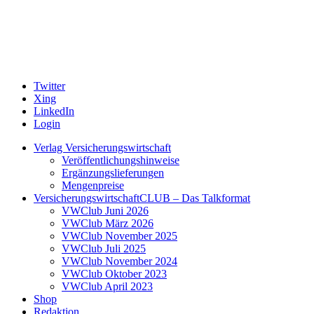
Twitter
Xing
LinkedIn
Login
Verlag Versicherungswirtschaft
Veröffentlichungshinweise
Ergänzungslieferungen
Mengenpreise
VersicherungswirtschaftCLUB – Das Talkformat
VWClub Juni 2026
VWClub März 2026
VWClub November 2025
VWClub Juli 2025
VWClub November 2024
VWClub Oktober 2023
VWClub April 2023
Shop
Redaktion