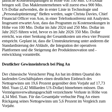
jährliche Kosteneinsparungen in Höhe von 350 Mio. US-Dollar
bringen soll. Das Maklerunternehmen will zuerst etwa 900 Mio.
US-Dollar aufwenden, die in erster Linie in Technologie und
„Personaloptimierung“ fließen werden, sagte Christa Davies, Chief
Financial Officer von Aon, in einer Telefonkonferenz mit Analysten.
Insgesamt erwartet Aon, dass das Programm zu Kostensenkungen in
Höhe von 100 Mio. Dollar im Jahr 2024 und 250 Mio. Dollar im
Jahr 2025 führen wird, bevor es im Jahr 2026 350 Mio. Dollar
erreicht, was einer Senkung der Gesamtkosten um etwa vier Prozent
entspricht. Geplant ist, dass die Umstrukturierung unter anderem die
Standardisierung der Abläufe, die Integration der operativen
Plattformen und die Steigerung der Produktinnovation und -
entwicklung vorantreibt.
Deutlicher Gewinneinbruch bei Ping An
Der chinesische Versicherer Ping An hat im dritten Quartal des
laufenden Geschäftsjahres einen deutlichen Einbruch des
Nettogewinns um 19,6 Prozent gegenüber dem Vorjahr auf 17,73
Mrd. Yuan (2,42 Milliarden US-Dollar) hinnehmen müssen. Das
Vermögensverwaltungsgeschäft verzeichnete Verluste in Höhe von
4,34 Mrd. Yuan. Für das Gesamtjahr verbuchte Ping An einen
Rückgang seines Nettogewinns um 5,6 Prozent im Vergleich zum
Vorjahr.