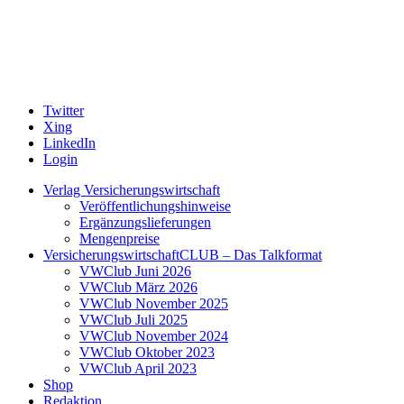
Twitter
Xing
LinkedIn
Login
Verlag Versicherungswirtschaft
Veröffentlichungshinweise
Ergänzungslieferungen
Mengenpreise
VersicherungswirtschaftCLUB – Das Talkformat
VWClub Juni 2026
VWClub März 2026
VWClub November 2025
VWClub Juli 2025
VWClub November 2024
VWClub Oktober 2023
VWClub April 2023
Shop
Redaktion