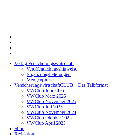
Twitter
Xing
LinkedIn
Login
Verlag Versicherungswirtschaft
Veröffentlichungshinweise
Ergänzungslieferungen
Mengenpreise
VersicherungswirtschaftCLUB – Das Talkformat
VWClub Juni 2026
VWClub März 2026
VWClub November 2025
VWClub Juli 2025
VWClub November 2024
VWClub Oktober 2023
VWClub April 2023
Shop
Redaktion