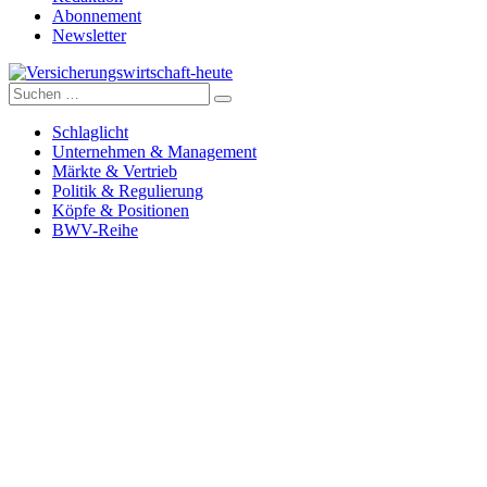
Abonnement
Newsletter
Suche
Versicherungswirtschaft-heute
nach:
Schlaglicht
Unternehmen & Management
Märkte & Vertrieb
Politik & Regulierung
Köpfe & Positionen
BWV-Reihe