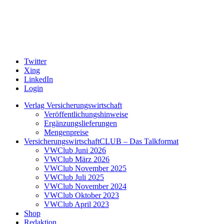
Twitter
Xing
LinkedIn
Login
Verlag Versicherungswirtschaft
Veröffentlichungshinweise
Ergänzungslieferungen
Mengenpreise
VersicherungswirtschaftCLUB – Das Talkformat
VWClub Juni 2026
VWClub März 2026
VWClub November 2025
VWClub Juli 2025
VWClub November 2024
VWClub Oktober 2023
VWClub April 2023
Shop
Redaktion