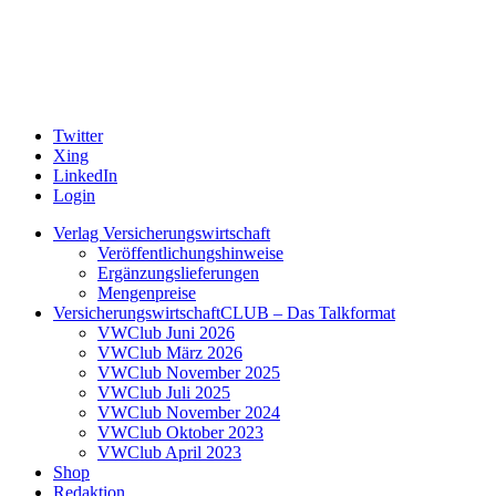
Twitter
Xing
LinkedIn
Login
Verlag Versicherungswirtschaft
Veröffentlichungshinweise
Ergänzungslieferungen
Mengenpreise
VersicherungswirtschaftCLUB – Das Talkformat
VWClub Juni 2026
VWClub März 2026
VWClub November 2025
VWClub Juli 2025
VWClub November 2024
VWClub Oktober 2023
VWClub April 2023
Shop
Redaktion