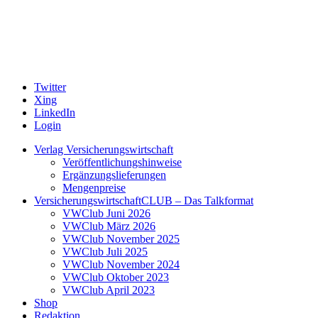
Twitter
Xing
LinkedIn
Login
Verlag Versicherungswirtschaft
Veröffentlichungshinweise
Ergänzungslieferungen
Mengenpreise
VersicherungswirtschaftCLUB – Das Talkformat
VWClub Juni 2026
VWClub März 2026
VWClub November 2025
VWClub Juli 2025
VWClub November 2024
VWClub Oktober 2023
VWClub April 2023
Shop
Redaktion