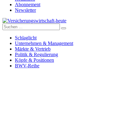
Abonnement
Newsletter
Suche
Versicherungswirtschaft-heute
nach:
Schlaglicht
Unternehmen & Management
Märkte & Vertrieb
Politik & Regulierung
Köpfe & Positionen
BWV-Reihe