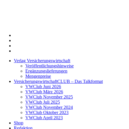
Twitter
Xing
LinkedIn
Login
Verlag Versicherungswirtschaft
Veröffentlichungshinweise
Ergänzungslieferungen
Mengenpreise
VersicherungswirtschaftCLUB – Das Talkformat
VWClub Juni 2026
VWClub März 2026
VWClub November 2025
VWClub Juli 2025
VWClub November 2024
VWClub Oktober 2023
VWClub April 2023
Shop
Redaktion