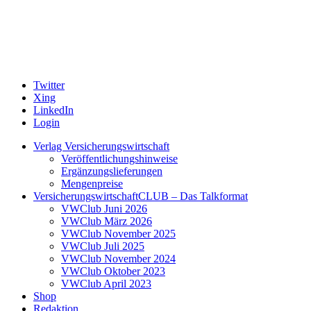
Twitter
Xing
LinkedIn
Login
Verlag Versicherungswirtschaft
Veröffentlichungshinweise
Ergänzungslieferungen
Mengenpreise
VersicherungswirtschaftCLUB – Das Talkformat
VWClub Juni 2026
VWClub März 2026
VWClub November 2025
VWClub Juli 2025
VWClub November 2024
VWClub Oktober 2023
VWClub April 2023
Shop
Redaktion