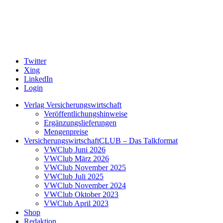
Twitter
Xing
LinkedIn
Login
Verlag Versicherungswirtschaft
Veröffentlichungshinweise
Ergänzungslieferungen
Mengenpreise
VersicherungswirtschaftCLUB – Das Talkformat
VWClub Juni 2026
VWClub März 2026
VWClub November 2025
VWClub Juli 2025
VWClub November 2024
VWClub Oktober 2023
VWClub April 2023
Shop
Redaktion