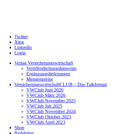
Twitter
Xing
LinkedIn
Login
Verlag Versicherungswirtschaft
Veröffentlichungshinweise
Ergänzungslieferungen
Mengenpreise
VersicherungswirtschaftCLUB – Das Talkformat
VWClub Juni 2026
VWClub März 2026
VWClub November 2025
VWClub Juli 2025
VWClub November 2024
VWClub Oktober 2023
VWClub April 2023
Shop
Redaktion