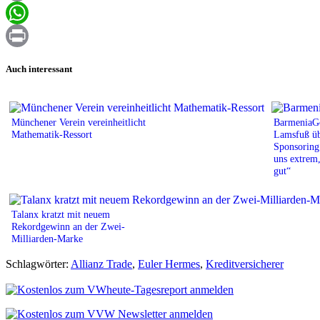
Email
WhatsApp
Print
Auch interessant
Münchener Verein vereinheitlicht
BarmeniaGo
Mathematik-Ressort
Lamsfuß üb
Sponsoring:
uns extrem,
gut“
Talanx kratzt mit neuem
Rekordgewinn an der Zwei-
Milliarden-Marke
Schlagwörter:
Allianz Trade
,
Euler Hermes
,
Kreditversicherer