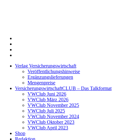
Twitter
Xing
LinkedIn
Login
Verlag Versicherungswirtschaft
Veröffentlichungshinweise
Ergänzungslieferungen
Mengenpreise
VersicherungswirtschaftCLUB – Das Talkformat
VWClub Juni 2026
VWClub März 2026
VWClub November 2025
VWClub Juli 2025
VWClub November 2024
VWClub Oktober 2023
VWClub April 2023
Shop
Redaktion