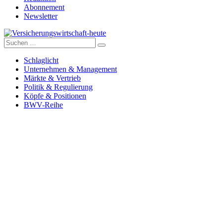
Abonnement
Newsletter
Suche
Versicherungswirtschaft-heute
nach:
Schlaglicht
Unternehmen & Management
Märkte & Vertrieb
Politik & Regulierung
Köpfe & Positionen
BWV-Reihe