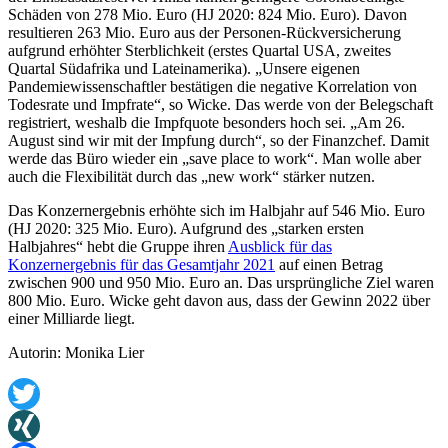
Schäden von 278 Mio. Euro (HJ 2020: 824 Mio. Euro). Davon
resultieren 263 Mio. Euro aus der Personen-Rückversicherung
aufgrund erhöhter Sterblichkeit (erstes Quartal USA, zweites
Quartal Südafrika und Lateinamerika). „Unsere eigenen
Pandemiewissenschaftler bestätigen die negative Korrelation von
Todesrate und Impfrate“, so Wicke. Das werde von der Belegschaft
registriert, weshalb die Impfquote besonders hoch sei. „Am 26.
August sind wir mit der Impfung durch“, so der Finanzchef. Damit
werde das Büro wieder ein „save place to work“. Man wolle aber
auch die Flexibilität durch das „new work“ stärker nutzen.
Das Konzernergebnis erhöhte sich im Halbjahr auf 546 Mio. Euro
(HJ 2020: 325 Mio. Euro). Aufgrund des „starken ersten
Halbjahres“ hebt die Gruppe ihren
Ausblick für das
Konzernergebnis für das Gesamtjahr 2021
auf einen Betrag
zwischen 900 und 950 Mio. Euro an. Das ursprüngliche Ziel waren
800 Mio. Euro. Wicke geht davon aus, dass der Gewinn 2022 über
einer Milliarde liegt.
Autorin: Monika Lier
Twitter