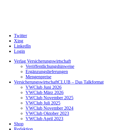
Twitter
Xing
LinkedIn
Login
Verlag Versicherungswirtschaft
Veröffentlichungshinweise
Ergänzungslieferungen
Mengenpreise
VersicherungswirtschaftCLUB – Das Talkformat
VWClub Juni 2026
VWClub März 2026
VWClub November 2025
VWClub Juli 2025
VWClub November 2024
VWClub Oktober 2023
VWClub April 2023
Shop
Redaktion