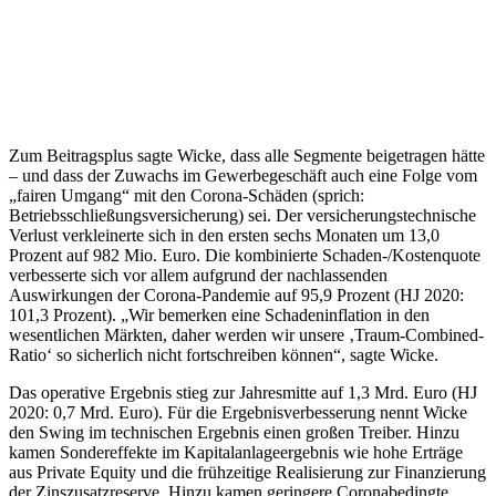
Zum Beitragsplus sagte Wicke, dass alle Segmente beigetragen hätte
– und dass der Zuwachs im Gewerbegeschäft auch eine Folge vom
„fairen Umgang“ mit den Corona-Schäden (sprich:
Betriebsschließungsversicherung) sei. Der versicherungstechnische
Verlust verkleinerte sich in den ersten sechs Monaten um 13,0
Prozent auf 982 Mio. Euro. Die kombinierte Schaden-/Kostenquote
verbesserte sich vor allem aufgrund der nachlassenden
Auswirkungen der Corona-Pandemie auf 95,9 Prozent (HJ 2020:
101,3 Prozent). „Wir bemerken eine Schadeninflation in den
wesentlichen Märkten, daher werden wir unsere ‚Traum-Combined-
Ratio‘ so sicherlich nicht fortschreiben können“, sagte Wicke.
Das operative Ergebnis stieg zur Jahresmitte auf 1,3 Mrd. Euro (HJ
2020: 0,7 Mrd. Euro). Für die Ergebnisverbesserung nennt Wicke
den Swing im technischen Ergebnis einen großen Treiber. Hinzu
kamen Sondereffekte im Kapitalanlageergebnis wie hohe Erträge
aus Private Equity und die frühzeitige Realisierung zur Finanzierung
der Zinszusatzreserve. Hinzu kamen geringere Coronabedingte