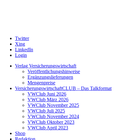
Twitter
Xing
LinkedIn
Login
Verlag Versicherungswirtschaft
Veröffentlichungshinweise
Ergänzungslieferungen
Mengenpreise
VersicherungswirtschaftCLUB – Das Talkformat
VWClub Juni 2026
VWClub März 2026
VWClub November 2025
VWClub Juli 2025
VWClub November 2024
VWClub Oktober 2023
VWClub April 2023
Shop
Redaktion