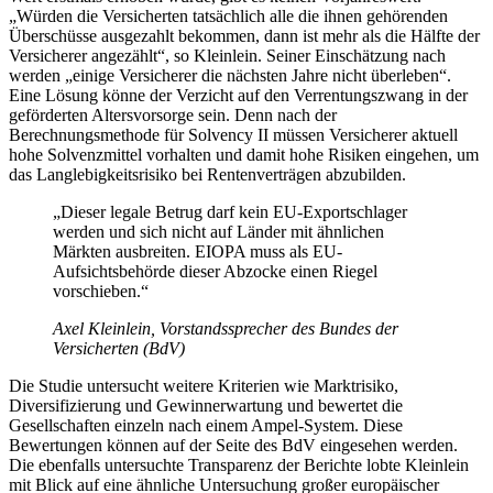
„Würden die Versicherten tatsächlich alle die ihnen gehörenden
Überschüsse ausgezahlt bekommen, dann ist mehr als die Hälfte der
Versicherer angezählt“, so Kleinlein. Seiner Einschätzung nach
werden „einige Versicherer die nächsten Jahre nicht überleben“.
Eine Lösung könne der Verzicht auf den Verrentungszwang in der
geförderten Altersvorsorge sein. Denn nach der
Berechnungsmethode für Solvency II müssen Versicherer aktuell
hohe Solvenzmittel vorhalten und damit hohe Risiken eingehen, um
das Langlebigkeitsrisiko bei Rentenverträgen abzubilden.
„Dieser legale Betrug darf kein EU-Exportschlager
werden und sich nicht auf Länder mit ähnlichen
Märkten ausbreiten. EIOPA muss als EU-
Aufsichtsbehörde dieser Abzocke einen Riegel
vorschieben.“
Axel Kleinlein, Vorstandssprecher des Bundes der
Versicherten (BdV)
Die Studie untersucht weitere Kriterien wie Marktrisiko,
Diversifizierung und Gewinnerwartung und bewertet die
Gesellschaften einzeln nach einem Ampel-System. Diese
Bewertungen können auf der Seite des BdV eingesehen werden.
Die ebenfalls untersuchte Transparenz der Berichte lobte Kleinlein
mit Blick auf eine ähnliche Untersuchung großer europäischer