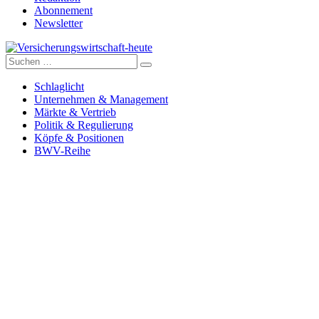
Abonnement
Newsletter
Suche
Versicherungswirtschaft-heute
nach:
Schlaglicht
Unternehmen & Management
Märkte & Vertrieb
Politik & Regulierung
Köpfe & Positionen
BWV-Reihe