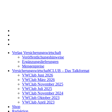
Twitter
Xing
LinkedIn
Login
Verlag Versicherungswirtschaft
Veröffentlichungshinweise
Ergänzungslieferungen
Mengenpreise
VersicherungswirtschaftCLUB – Das Talkformat
VWClub Juni 2026
VWClub März 2026
VWClub November 2025
VWClub Juli 2025
VWClub November 2024
VWClub Oktober 2023
VWClub April 2023
Shop
Redaktion