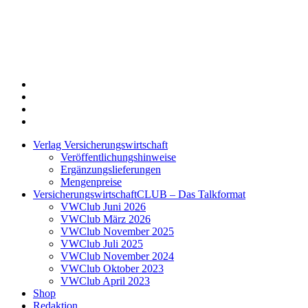
Twitter
Xing
LinkedIn
Login
Verlag Versicherungswirtschaft
Veröffentlichungshinweise
Ergänzungslieferungen
Mengenpreise
VersicherungswirtschaftCLUB – Das Talkformat
VWClub Juni 2026
VWClub März 2026
VWClub November 2025
VWClub Juli 2025
VWClub November 2024
VWClub Oktober 2023
VWClub April 2023
Shop
Redaktion