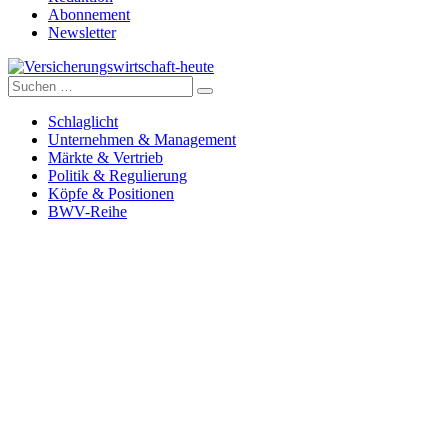
Abonnement
Newsletter
Suche
Versicherungswirtschaft-heute
nach:
Schlaglicht
Unternehmen & Management
Märkte & Vertrieb
Politik & Regulierung
Köpfe & Positionen
BWV-Reihe