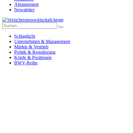
Abonnement
Newsletter
Suche
Versicherungswirtschaft-heute
nach:
Schlaglicht
Unternehmen & Management
Märkte & Vertrieb
Politik & Regulierung
Köpfe & Positionen
BWV-Reihe