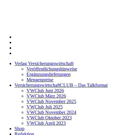
Twitter
Xing
LinkedIn
Login
Verlag Versicherungswirtschaft
Veröffentlichungshinweise
Ergänzungslieferungen
Mengenpreise
VersicherungswirtschaftCLUB – Das Talkformat
VWClub Juni 2026
VWClub März 2026
VWClub November 2025
VWClub Juli 2025
VWClub November 2024
VWClub Oktober 2023
VWClub April 2023
Shop
Redaktion