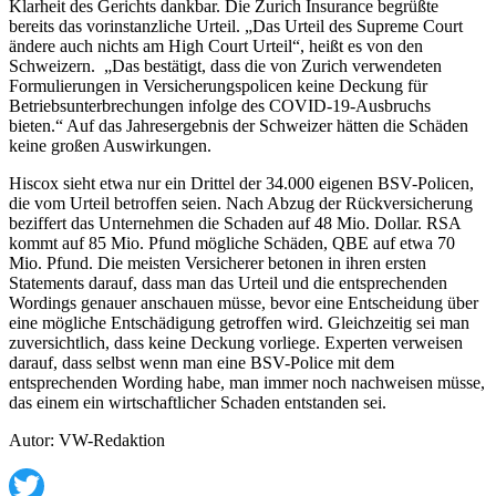
Klarheit des Gerichts dankbar. Die Zurich Insurance begrüßte
bereits das vorinstanzliche Urteil. „Das Urteil des Supreme Court
ändere auch nichts am High Court Urteil“, heißt es von den
Schweizern. „Das bestätigt, dass die von Zurich verwendeten
Formulierungen in Versicherungspolicen keine Deckung für
Betriebsunterbrechungen infolge des COVID-19-Ausbruchs
bieten.“ Auf das Jahresergebnis der Schweizer hätten die Schäden
keine großen Auswirkungen.
Hiscox sieht etwa nur ein Drittel der 34.000 eigenen BSV-Policen,
die vom Urteil betroffen seien. Nach Abzug der Rückversicherung
beziffert das Unternehmen die Schaden auf 48 Mio. Dollar. RSA
kommt auf 85 Mio. Pfund mögliche Schäden, QBE auf etwa 70
Mio. Pfund. Die meisten Versicherer betonen in ihren ersten
Statements darauf, dass man das Urteil und die entsprechenden
Wordings genauer anschauen müsse, bevor eine Entscheidung über
eine mögliche Entschädigung getroffen wird. Gleichzeitig sei man
zuversichtlich, dass keine Deckung vorliege. Experten verweisen
darauf, dass selbst wenn man eine BSV-Police mit dem
entsprechenden Wording habe, man immer noch nachweisen müsse,
das einem ein wirtschaftlicher Schaden entstanden sei.
Autor: VW-Redaktion