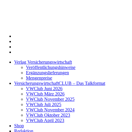
Twitter
Xing
LinkedIn
Login
Verlag Versicherungswirtschaft
Veröffentlichungshinweise
Ergänzungslieferungen
Mengenpreise
VersicherungswirtschaftCLUB – Das Talkformat
VWClub Juni 2026
VWClub März 2026
VWClub November 2025
VWClub Juli 2025
VWClub November 2024
VWClub Oktober 2023
VWClub April 2023
Shop
Redaktion