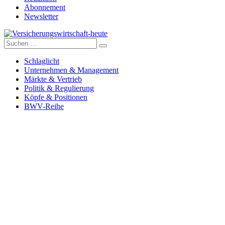
Abonnement
Newsletter
Suche
Versicherungswirtschaft-heute
nach:
Schlaglicht
Unternehmen & Management
Märkte & Vertrieb
Politik & Regulierung
Köpfe & Positionen
BWV-Reihe