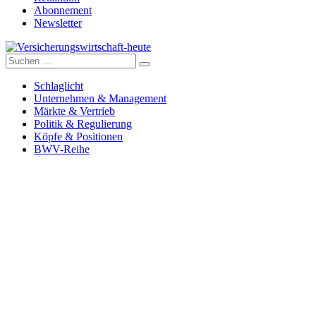
Abonnement
Newsletter
Suche
Versicherungswirtschaft-heute
nach:
Schlaglicht
Unternehmen & Management
Märkte & Vertrieb
Politik & Regulierung
Köpfe & Positionen
BWV-Reihe