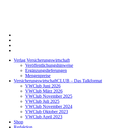
Twitter
Xing
LinkedIn
Login
Verlag Versicherungswirtschaft
Veröffentlichungshinweise
Ergänzungslieferungen
Mengenpreise
VersicherungswirtschaftCLUB – Das Talkformat
VWClub Juni 2026
VWClub März 2026
VWClub November 2025
VWClub Juli 2025
VWClub November 2024
VWClub Oktober 2023
VWClub April 2023
Shop
Redaktion