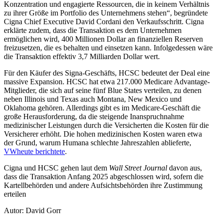
Konzentration und engagierte Ressourcen, die in keinem Verhältnis
zu ihrer Größe im Portfolio des Unternehmens stehen“, begründete
Cigna Chief Executive David Cordani den Verkaufsschritt. Cigna
erklärte zudem, dass die Transaktion es dem Unternehmen
ermöglichen wird, 400 Millionen Dollar an finanziellen Reserven
freizusetzen, die es behalten und einsetzen kann. Infolgedessen wäre
die Transaktion effektiv 3,7 Milliarden Dollar wert.
Für den Käufer des Signa-Geschäfts, HCSC bedeutet der Deal eine
massive Expansion. HCSC hat etwa 217.000 Medicare Advantage-
Mitglieder, die sich auf seine fünf Blue States verteilen, zu denen
neben Illinois und Texas auch Montana, New Mexico und
Oklahoma gehören. Allerdings gibt es im Medicare-Geschäft die
große Herausforderung, da die steigende Inanspruchnahme
medizinischer Leistungen durch die Versicherten die Kosten für die
Versicherer erhöht. Die hohen medizinischen Kosten waren etwa
der Grund, warum Humana schlechte Jahreszahlen ablieferte,
VWheute berichtete
.
Cigna und HCSC gehen laut dem
Wall Street Journal
davon aus,
dass die Transaktion Anfang 2025 abgeschlossen wird, sofern die
Kartellbehörden und andere Aufsichtsbehörden ihre Zustimmung
erteilen
Autor: David Gorr