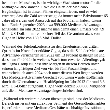
behinderte Menschen, ist ein wichtiger Wachstumsmotor für die
Managed-Care-Branche. Etwa die Hälfte der Medicare-
Begünstigten ist in diesen Plänen eingeschrieben, und es wird
erwartet, dass die Zahl weiter steigt, da immer mehr Babyboomer 65
Jahre alt werden und Anspruch auf das Programm haben. Cigna
hatte Ende September 2023 etwa 599.000 Medicare-Advantage-
Mitglieder. Im Jahr 2022 machte man damit einen Umsatz von 7,9
Mrd. US-Dollar – nur ein kleiner Teil des Gesamtumsatzes von
Cigna in Höhe von 180,5 Mrd. Dollar.
Während der Telefonkonferenz zu den Ergebnissen des dritten
Quartals im November erklärte Cigna, dass die Zahl der Medicare
Advantage-Versicherten seit 2022 um 13 Prozent gestiegen ist und
dass man für 2024 ein weiteres Wachstum erwartet. Allerdings gab
die Cigna Group zu, dass ihre Margen in diesem Bereich unter
seinem langfristigen Ziel von vier bis fünf Prozent liegen und
wahrscheinlich auch 2024 noch unter diesem Wert liegen werden.
Das Medicare-Advantage-Geschäft von Cigna wurde größtenteils
durch die Übernahme von HealthSpring im Jahr 2012 für rund 3,8
Mrd. US-Dollar aufgebaut. Cigna weist derzeit 600.000 Mitglieder
auf, die in Medicare Advantage eingeschrieben sind.
„Während wir weiterhin davon überzeugt sind, dass der Medicare-
Bereich insgesamt ein attraktives Segment des Gesundheitsmarktes
ist, erfordern unsere Medicare-Geschäfte nachhaltige Investitionen,