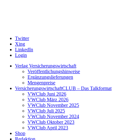
Twitter
Xing
LinkedIn
Login
Verlag Versicherungswirtschaft
Veröffentlichungshinweise
Ergänzungslieferungen
Mengenpreise
VersicherungswirtschaftCLUB – Das Talkformat
VWClub Juni 2026
VWClub März 2026
VWClub November 2025
VWClub Juli 2025
VWClub November 2024
VWClub Oktober 2023
VWClub April 2023
Shop
Redaktion