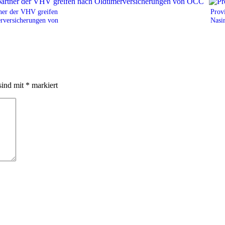
tner der VHV greifen
Prov
rversicherungen von
Nasi
sind mit
*
markiert