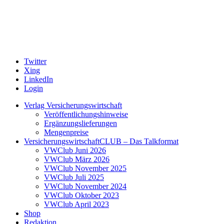
Twitter
Xing
LinkedIn
Login
Verlag Versicherungswirtschaft
Veröffentlichungshinweise
Ergänzungslieferungen
Mengenpreise
VersicherungswirtschaftCLUB – Das Talkformat
VWClub Juni 2026
VWClub März 2026
VWClub November 2025
VWClub Juli 2025
VWClub November 2024
VWClub Oktober 2023
VWClub April 2023
Shop
Redaktion