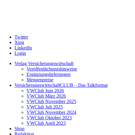
Twitter
Xing
LinkedIn
Login
Verlag Versicherungswirtschaft
Veröffentlichungshinweise
Ergänzungslieferungen
Mengenpreise
VersicherungswirtschaftCLUB – Das Talkformat
VWClub Juni 2026
VWClub März 2026
VWClub November 2025
VWClub Juli 2025
VWClub November 2024
VWClub Oktober 2023
VWClub April 2023
Shop
Redaktion