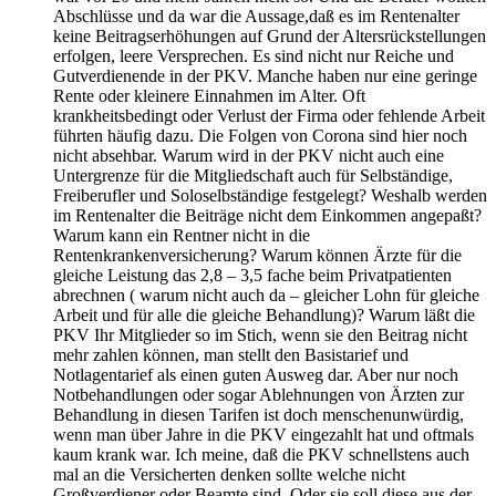
Abschlüsse und da war die Aussage,daß es im Rentenalter
keine Beitragserhöhungen auf Grund der Altersrückstellungen
erfolgen, leere Versprechen. Es sind nicht nur Reiche und
Gutverdienende in der PKV. Manche haben nur eine geringe
Rente oder kleinere Einnahmen im Alter. Oft
krankheitsbedingt oder Verlust der Firma oder fehlende Arbeit
führten häufig dazu. Die Folgen von Corona sind hier noch
nicht absehbar. Warum wird in der PKV nicht auch eine
Untergrenze für die Mitgliedschaft auch für Selbständige,
Freiberufler und Soloselbständige festgelegt? Weshalb werden
im Rentenalter die Beiträge nicht dem Einkommen angepaßt?
Warum kann ein Rentner nicht in die
Rentenkrankenversicherung? Warum können Ärzte für die
gleiche Leistung das 2,8 – 3,5 fache beim Privatpatienten
abrechnen ( warum nicht auch da – gleicher Lohn für gleiche
Arbeit und für alle die gleiche Behandlung)? Warum läßt die
PKV Ihr Mitglieder so im Stich, wenn sie den Beitrag nicht
mehr zahlen können, man stellt den Basistarief und
Notlagentarief als einen guten Ausweg dar. Aber nur noch
Notbehandlungen oder sogar Ablehnungen von Ärzten zur
Behandlung in diesen Tarifen ist doch menschenunwürdig,
wenn man über Jahre in die PKV eingezahlt hat und oftmals
kaum krank war. Ich meine, daß die PKV schnellstens auch
mal an die Versicherten denken sollte welche nicht
Großverdiener oder Beamte sind. Oder sie soll diese aus der