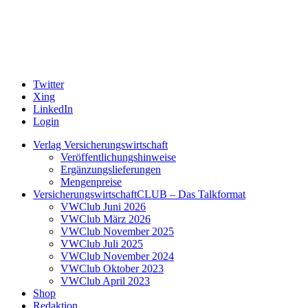
Twitter
Xing
LinkedIn
Login
Verlag Versicherungswirtschaft
Veröffentlichungshinweise
Ergänzungslieferungen
Mengenpreise
VersicherungswirtschaftCLUB – Das Talkformat
VWClub Juni 2026
VWClub März 2026
VWClub November 2025
VWClub Juli 2025
VWClub November 2024
VWClub Oktober 2023
VWClub April 2023
Shop
Redaktion