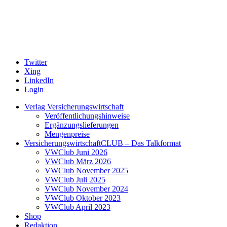
Twitter
Xing
LinkedIn
Login
Verlag Versicherungswirtschaft
Veröffentlichungshinweise
Ergänzungslieferungen
Mengenpreise
VersicherungswirtschaftCLUB – Das Talkformat
VWClub Juni 2026
VWClub März 2026
VWClub November 2025
VWClub Juli 2025
VWClub November 2024
VWClub Oktober 2023
VWClub April 2023
Shop
Redaktion