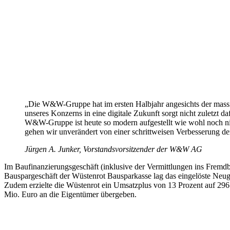
„Die W&W-Gruppe hat im ersten Halbjahr angesichts der massi
unseres Konzerns in eine digitale Zukunft sorgt nicht zuletzt d
W&W-Gruppe ist heute so modern aufgestellt wie wohl noch ni
gehen wir unverändert von einer schrittweisen Verbesserung d
Jürgen A. Junker, Vorstandsvorsitzender der W&W AG
Im Baufinanzierungsgeschäft (inklusive der Vermittlungen ins Frem
Bauspargeschäft der Wüstenrot Bausparkasse lag das eingelöste Neu
Zudem erzielte die Wüstenrot ein Umsatzplus von 13 Prozent auf 2
Mio. Euro an die Eigentümer übergeben.