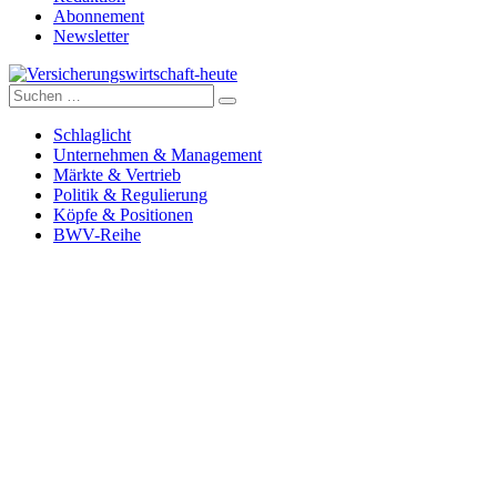
Abonnement
Newsletter
Suche
Versicherungswirtschaft-heute
nach:
Schlaglicht
Unternehmen & Management
Märkte & Vertrieb
Politik & Regulierung
Köpfe & Positionen
BWV-Reihe