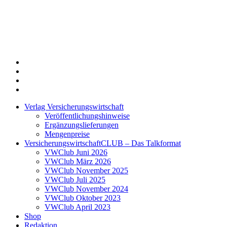
Twitter
Xing
LinkedIn
Login
Verlag Versicherungswirtschaft
Veröffentlichungshinweise
Ergänzungslieferungen
Mengenpreise
VersicherungswirtschaftCLUB – Das Talkformat
VWClub Juni 2026
VWClub März 2026
VWClub November 2025
VWClub Juli 2025
VWClub November 2024
VWClub Oktober 2023
VWClub April 2023
Shop
Redaktion