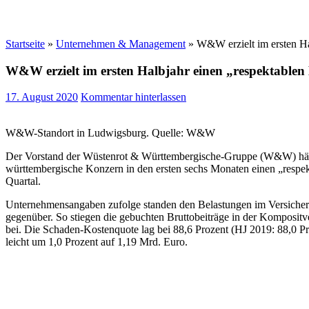
Startseite
»
Unternehmen & Management
»
W&W erzielt im ersten Ha
W&W erzielt im ersten Halbjahr einen „respektable
17. August 2020
Kommentar hinterlassen
W&W-Standort in Ludwigsburg. Quelle: W&W
Der Vorstand der Wüstenrot & Württembergische-Gruppe (W&W) hält al
württembergische Konzern in den ersten sechs Monaten einen „respek
Quartal.
Unternehmensangaben zufolge standen den Belastungen im Versicher
gegenüber. So stiegen die gebuchten Bruttobeiträge in der Komposit
bei. Die Schaden-Kostenquote lag bei 88,6 Prozent (HJ 2019: 88,0 P
leicht um 1,0 Prozent auf 1,19 Mrd. Euro.