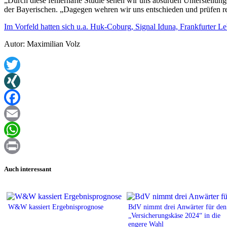
„Durch diese fehlerhafte Studie sehen wir uns absurden Unterstellun
der Bayerischen. „Dagegen wehren wir uns entschieden und prüfen rec
Im Vorfeld hatten sich u.a. Huk-Coburg, Signal Iduna, Frankfurter 
Autor: Maximilian Volz
Twitter
XING
Facebook
Email
WhatsApp
Print
Auch interessant
W&W kassiert Ergebnisprognose
BdV nimmt drei Anwärter für den
„Versicherungskäse 2024“ in die
engere Wahl