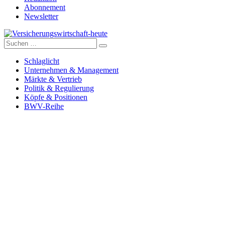
Abonnement
Newsletter
Suche
Versicherungswirtschaft-heute
nach:
Schlaglicht
Unternehmen & Management
Märkte & Vertrieb
Politik & Regulierung
Köpfe & Positionen
BWV-Reihe