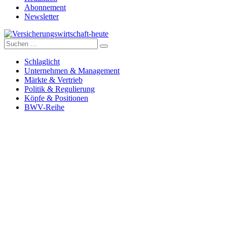
Abonnement
Newsletter
Suche
Versicherungswirtschaft-heute
nach:
Schlaglicht
Unternehmen & Management
Märkte & Vertrieb
Politik & Regulierung
Köpfe & Positionen
BWV-Reihe