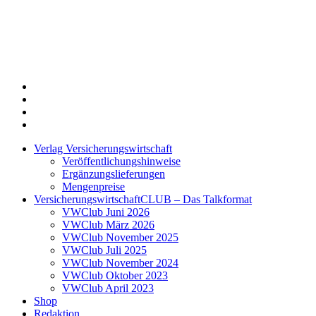
Twitter
Xing
LinkedIn
Login
Verlag Versicherungswirtschaft
Veröffentlichungshinweise
Ergänzungslieferungen
Mengenpreise
VersicherungswirtschaftCLUB – Das Talkformat
VWClub Juni 2026
VWClub März 2026
VWClub November 2025
VWClub Juli 2025
VWClub November 2024
VWClub Oktober 2023
VWClub April 2023
Shop
Redaktion