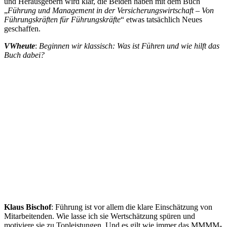
und Herausgebern wird klar, die Beiden haben mit dem Buch
„
Führung und Management in der Versicherungswirtschaft – Von
Führungskräften für Führungskräfte
“ etwas tatsächlich Neues
geschaffen.
VWheute
:
Beginnen wir klassisch: Was ist Führen und wie hilft das
Buch dabei?
Klaus Bischof
: Führung ist vor allem die klare Einschätzung von
Mitarbeitenden. Wie lasse ich sie Wertschätzung spüren und
motiviere sie zu Topleistungen. Und es gilt wie immer das MMMM-