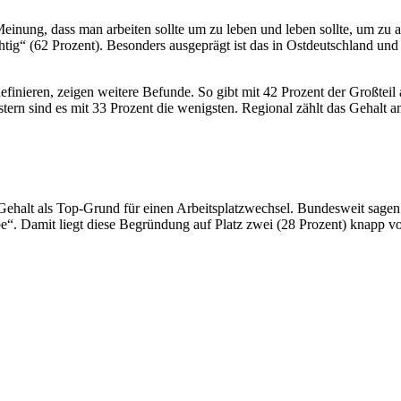
inung, dass man arbeiten sollte um zu leben und leben sollte, um zu arb
tig“ (62 Prozent). Besonders ausgeprägt ist das in Ostdeutschland und t
nieren, zeigen weitere Befunde. So gibt mit 42 Prozent der Großteil a
ern sind es mit 33 Prozent die wenigsten. Regional zählt das Gehalt a
halt als Top-Grund für einen Arbeitsplatzwechsel. Bundesweit sagen d
be“. Damit liegt diese Begründung auf Platz zwei (28 Prozent) knapp vo