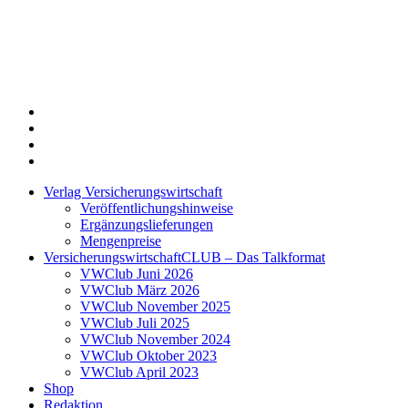
Twitter
Xing
LinkedIn
Login
Verlag Versicherungswirtschaft
Veröffentlichungshinweise
Ergänzungslieferungen
Mengenpreise
VersicherungswirtschaftCLUB – Das Talkformat
VWClub Juni 2026
VWClub März 2026
VWClub November 2025
VWClub Juli 2025
VWClub November 2024
VWClub Oktober 2023
VWClub April 2023
Shop
Redaktion