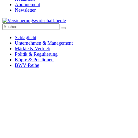
Abonnement
Newsletter
Suche
Versicherungswirtschaft-heute
nach:
Schlaglicht
Unternehmen & Management
Märkte & Vertrieb
Politik & Regulierung
Köpfe & Positionen
BWV-Reihe