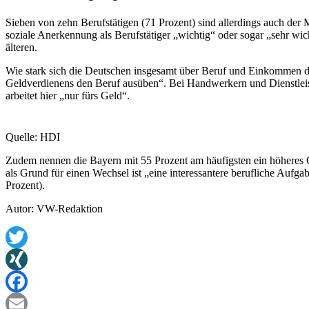
Sieben von zehn Berufstätigen (71 Prozent) sind allerdings auch der Me
soziale Anerkennung als Berufstätiger „wichtig“ oder sogar „sehr wich
älteren.
Wie stark sich die Deutschen insgesamt über Beruf und Einkommen defi
Geldverdienens den Beruf ausüben“. Bei Handwerkern und Dienstleist
arbeitet hier „nur fürs Geld“.
Quelle: HDI
Zudem nennen die Bayern mit 55 Prozent am häufigsten ein höheres Ge
als Grund für einen Wechsel ist „eine interessantere berufliche Aufga
Prozent).
Autor: VW-Redaktion
Twitter
XING
Facebook