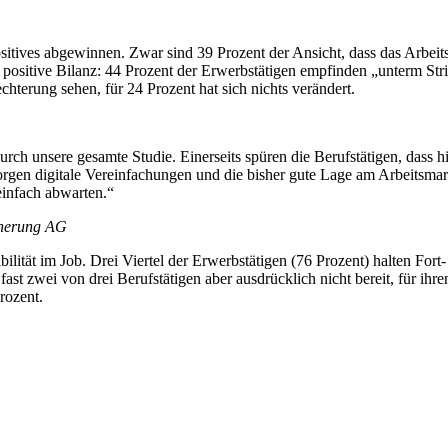
tives abgewinnen. Zwar sind 39 Prozent der Ansicht, dass das Arbeitsle
ne positive Bilanz: 44 Prozent der Erwerbstätigen empfinden „unterm Str
echterung sehen, für 24 Prozent hat sich nichts verändert.
 durch unsere gesamte Studie. Einerseits spüren die Berufstätigen, dass
 sorgen digitale Vereinfachungen und die bisher gute Lage am Arbeitsmar
infach abwarten.“
cherung AG
ilität im Job. Drei Viertel der Erwerbstätigen (76 Prozent) halten Fo
 fast zwei von drei Berufstätigen aber ausdrücklich nicht bereit, für i
rozent.