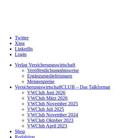
Twitter
Xing
LinkedIn
Login
Verlag Versicherungswirtschaft
Veröffentlichungshinweise
Ergänzungslieferungen
Mengenpreise
VersicherungswirtschaftCLUB – Das Talkformat
VWClub Juni 2026
VWClub März 2026
VWClub November 2025
VWClub Juli 2025
VWClub November 2024
VWClub Oktober 2023
VWClub April 2023
Shop
Redaktion