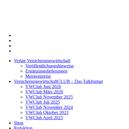
Twitter
Xing
LinkedIn
Login
Verlag Versicherungswirtschaft
Veröffentlichungshinweise
Ergänzungslieferungen
Mengenpreise
VersicherungswirtschaftCLUB – Das Talkformat
VWClub Juni 2026
VWClub März 2026
VWClub November 2025
VWClub Juli 2025
VWClub November 2024
VWClub Oktober 2023
VWClub April 2023
Shop
Redaktion