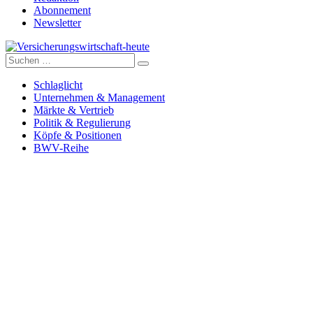
Abonnement
Newsletter
Suche
Versicherungswirtschaft-heute
nach:
Schlaglicht
Unternehmen & Management
Märkte & Vertrieb
Politik & Regulierung
Köpfe & Positionen
BWV-Reihe