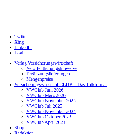
Twitter
Xing
LinkedIn
Login
Verlag Versicherungswirtschaft
Veröffentlichungshinweise
Ergänzungslieferungen
Mengenpreise
VersicherungswirtschaftCLUB – Das Talkformat
VWClub Juni 2026
VWClub März 2026
VWClub November 2025
VWClub Juli 2025
VWClub November 2024
VWClub Oktober 2023
VWClub April 2023
Shop
Redaktion