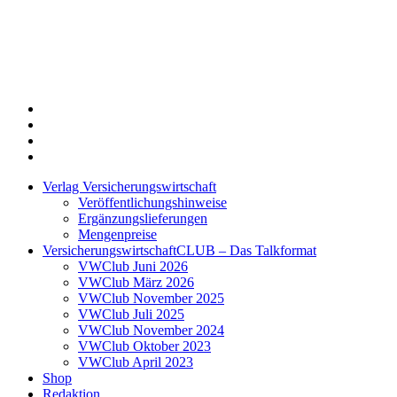
Twitter
Xing
LinkedIn
Login
Verlag Versicherungswirtschaft
Veröffentlichungshinweise
Ergänzungslieferungen
Mengenpreise
VersicherungswirtschaftCLUB – Das Talkformat
VWClub Juni 2026
VWClub März 2026
VWClub November 2025
VWClub Juli 2025
VWClub November 2024
VWClub Oktober 2023
VWClub April 2023
Shop
Redaktion