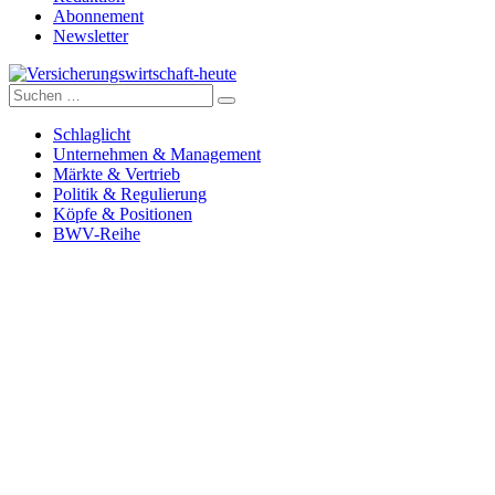
Abonnement
Newsletter
Suche
Versicherungswirtschaft-heute
nach:
Schlaglicht
Unternehmen & Management
Märkte & Vertrieb
Politik & Regulierung
Köpfe & Positionen
BWV-Reihe