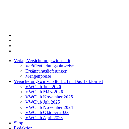
Twitter
Xing
LinkedIn
Login
Verlag Versicherungswirtschaft
Veröffentlichungshinweise
Ergänzungslieferungen
Mengenpreise
VersicherungswirtschaftCLUB – Das Talkformat
VWClub Juni 2026
VWClub März 2026
VWClub November 2025
VWClub Juli 2025
VWClub November 2024
VWClub Oktober 2023
VWClub April 2023
Shop
Redaktion