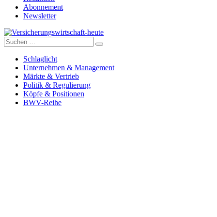
Abonnement
Newsletter
Suche
Versicherungswirtschaft-heute
nach:
Schlaglicht
Unternehmen & Management
Märkte & Vertrieb
Politik & Regulierung
Köpfe & Positionen
BWV-Reihe