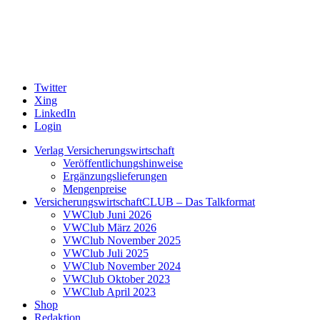
Twitter
Xing
LinkedIn
Login
Verlag Versicherungswirtschaft
Veröffentlichungshinweise
Ergänzungslieferungen
Mengenpreise
VersicherungswirtschaftCLUB – Das Talkformat
VWClub Juni 2026
VWClub März 2026
VWClub November 2025
VWClub Juli 2025
VWClub November 2024
VWClub Oktober 2023
VWClub April 2023
Shop
Redaktion