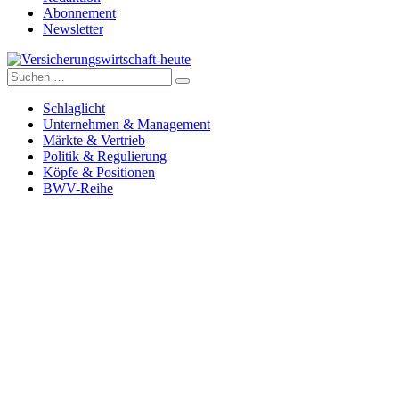
Abonnement
Newsletter
Suche
Versicherungswirtschaft-heute
nach:
Schlaglicht
Unternehmen & Management
Märkte & Vertrieb
Politik & Regulierung
Köpfe & Positionen
BWV-Reihe