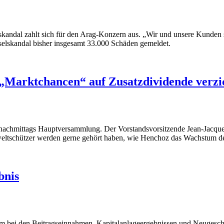
al zahlt sich für den Arag-Konzern aus. „Wir und unsere Kunden sin
elskandal bisher insgesamt 33.000 Schäden gemeldet.
„Marktchancen“ auf Zusatzdividende verzi
 nachmittags Hauptversammlung. Der Vorstandsvorsitzende Jean-Jacques
eltschützer werden gerne gehört haben, wie Henchoz das Wachstum d
bnis
um bei den Beitragseinnahmen, Kapitalanlageergebnissen und Neugeschäf