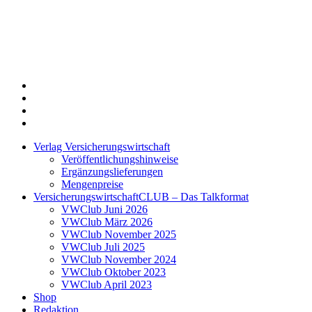
Twitter
Xing
LinkedIn
Login
Verlag Versicherungswirtschaft
Veröffentlichungshinweise
Ergänzungslieferungen
Mengenpreise
VersicherungswirtschaftCLUB – Das Talkformat
VWClub Juni 2026
VWClub März 2026
VWClub November 2025
VWClub Juli 2025
VWClub November 2024
VWClub Oktober 2023
VWClub April 2023
Shop
Redaktion