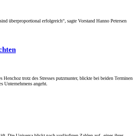
d überproportional erfolgreich“, sagte Vorstand Hanno Petersen
chten
 Henchoz trotz des Stresses putzmunter, blickte bei beiden Terminen
es Unternehmens angeht.
t. Die Universa blickt nach vorläufigen Zahlen auf „eines ihrer