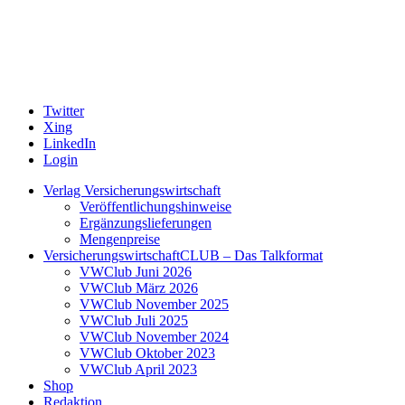
Twitter
Xing
LinkedIn
Login
Verlag Versicherungswirtschaft
Veröffentlichungshinweise
Ergänzungslieferungen
Mengenpreise
VersicherungswirtschaftCLUB – Das Talkformat
VWClub Juni 2026
VWClub März 2026
VWClub November 2025
VWClub Juli 2025
VWClub November 2024
VWClub Oktober 2023
VWClub April 2023
Shop
Redaktion